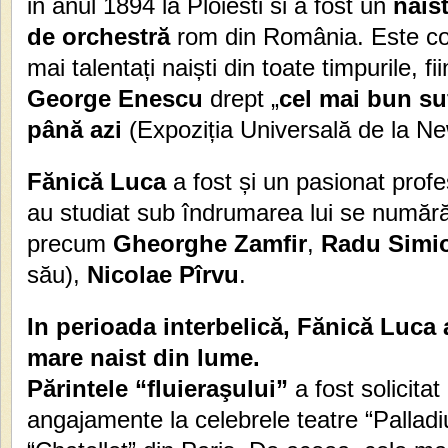
in anul 1894 la Ploiesti si a fost un
naist
de orchestră
rom din România. Este con
mai talentați naiști din toate timpurile, 
George Enescu
drept „
cel mai bun suf
până azi
(Expoziția Universală de la Ne
Fănică Luca
a fost și un pasionat profes
au studiat sub îndrumarea lui se numără
precum
Gheorghe Zamfir
,
Radu Simi
său),
Nicolae Pîrvu
.
In perioada interbelică, Fănică Luca 
mare naist din lume.
Părintele “fluieraşului”
a fost solicitat
angajamente la celebrele teatre “Palladi