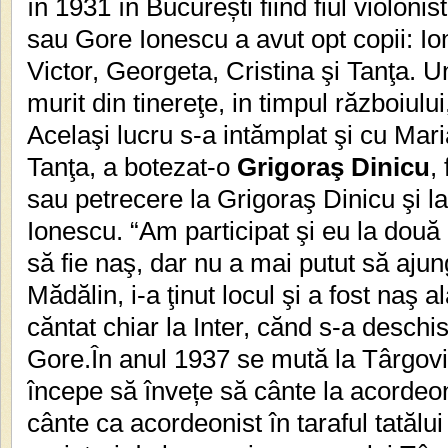
în 1931 în București fiind fiul violoni
sau Gore Ionescu a avut opt copii: Io
Victor, Georgeta, Cristina şi Tanţa. Un
murit din tinereţe, in timpul războiulu
Acelaşi lucru s-a intămplat şi cu Mari
Tanţa, a botezat-o
Grigoraş Dinicu
,
sau petrecere la Grigoraş Dinicu şi l
Ionescu. “Am participat şi eu la două 
să fie naş, dar nu a mai putut să ajung
Mădălin, i-a ţinut locul şi a fost naş 
căntat chiar la Inter, cănd s-a deschis
Gore.În anul 1937 se mută la Târgovi
începe să învețe să cânte la acordeo
cânte ca acordeonist în taraful tatălui