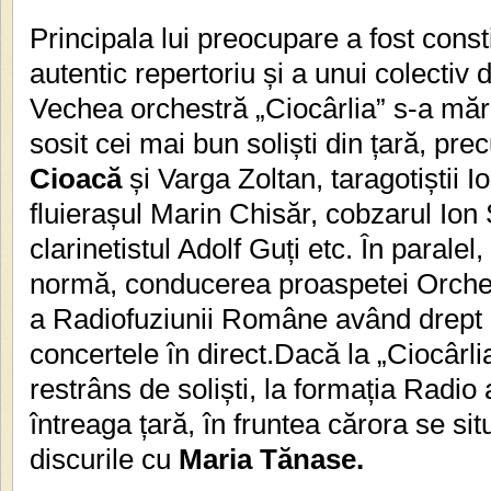
Principala lui preocupare a fost const
autentic repertoriu și a unui colectiv 
Vechea orchestră „Ciocârlia” s-a măr
sosit cei mai bun soliști din țară, pre
Cioacă
și Varga Zoltan, taragotiștii I
fluierașul Marin Chisăr, cobzarul Ion
clarinetistul Adolf Guți etc. În paralel
normă, conducerea proaspetei Orche
a Radiofuziunii Române având drept ob
concertele în direct.Dacă la „Ciocârl
restrâns de soliști, la formația Radio 
întreaga țară, în fruntea cărora se sit
discurile cu
Maria Tănase.