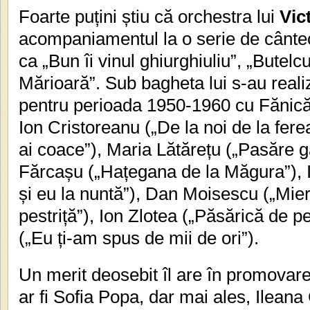
Foarte puțini știu că orchestra lui
Vic
acompaniamentul la o serie de cânte
ca „Bun îi vinul ghiurghiuliu”, „Butelc
Mărioară”. Sub bagheta lui s-au reali
pentru perioada 1950-1960 cu Fănică 
Ion Cristoreanu („De la noi de la fere
ai coace”), Maria Lătărețu („Pasăre g
Fărcașu („Hațegana de la Măgura”),
și eu la nuntă”), Dan Moisescu („Mierl
pestriță”), Ion Zlotea („Păsărică de 
(„Eu ți-am spus de mii de ori”).
Un merit deosebit îl are în promovare
ar fi Sofia Popa, dar mai ales, Ileana