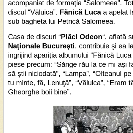
acompaniat de formaţia “Salomeea”. Tot
discul “Văluica”.
Fănică Luca
a apelat l
sub bagheta lui Petrică Salomeea.
Casa de discuri “
Plăci Odeon
“, aflată 
Naţionale Bucureşti
, contribuie şi ea l
ingrijind apariţia albumului “Fănică Luca
piese precum: “Sănge rău la ce mi-aşi fa
să ştii niciodată”, “Lampa”, “Olteanul pe dr
tu minte, fă, Lenuţă”, “Văluica”, “Eram 
Gheorghe boii bine”.