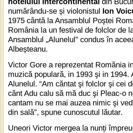
hotelului Intercontinental
din Bucure
numărându-se și violonistul
Ion Voic
1975 cântă la Ansamblul Poștei Româ
România la un festival de folclor de 
Ansamblul „Alunelul” condus în acee
Albeșteanu.
Victor Gore a reprezentat Romănia in 
muzică populară, in 1993 şi in 1994. 
Alunelul. “Am căntat şi folclor şi cei d
cănt Adu calu să mă duc şi Pleac-o 
cantam nu se mai auzea nimic şi vede
din sală”, spune cunoscutul lăutar.
Uneori Victor mergea la nunți împre