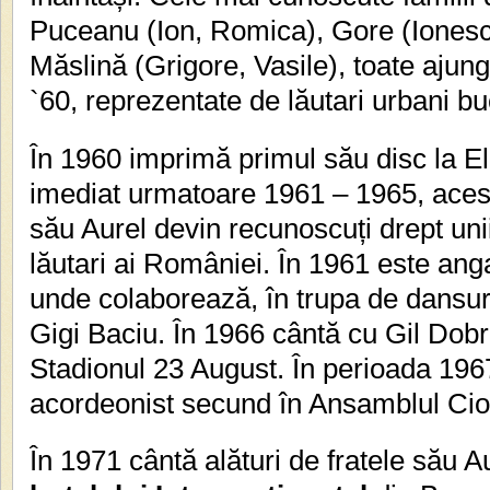
Puceanu (Ion, Romica), Gore (Ionescu,
Măslină (Grigore, Vasile), toate ajun
`60, reprezentate de lăutari urbani bu
În 1960 imprimă primul său disc la El
imediat urmatoare 1961 – 1965, aces
său Aurel devin recunoscuți drept unii
lăutari ai României. În 1961 este anga
unde colaborează, în trupa de dansuri
Gigi Baciu. În 1966 cântă cu Gil Dobr
Stadionul 23 August. În perioada 196
acordeonist secund în Ansamblul Cioc
În 1971 cântă alături de fratele său Au