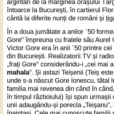
argintari de la marginea orașului Târ
întoarce la București, în cartierul Fl
cântă la diferite nunți de români și țig
În a doua jumătate a anilor `50 formea
Gore” împreuna cu fratele său Aurel 
Victor Gore era în anii `50 printre cei
din București. Realizatorii TV și radio
„frați Gore” considerându-i „cei mai a
mahala
”. Și astazi Teișenii (Teiș es
unde s-a născut Gore Ionescu, tătal l
familia mai revenea din când în când, 
în timpul războiului) își spun urmașii 
unii adaugându-și porecla „Teișanu”,
înaintași. Cele mai cunoscute familii 