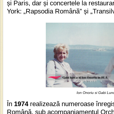
și Paris, dar și concertele la restau
York: „Rapsodia Română” și „Transilv
Ion Onoriu si Gabi Lun
În
1974
realizează numeroase înregis
Română, sub acompaniamentul Orche