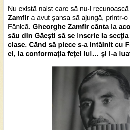
Nu există naist care să nu-i recunoască
Zamfir
a avut şansa să ajungă, printr-o i
Fănică.
Gheorghe Zamfir cănta la aco
său din Găeşti să se inscrie la secţi
clase. Cănd să plece s-a intălnit cu F
el, la conformaţia feţei lui… şi l-a lua