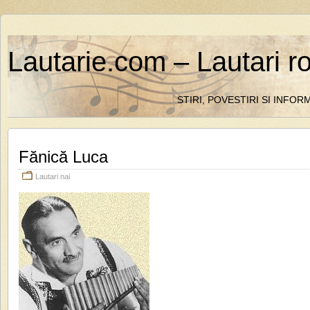
Lautarie.com – Lautari r
STIRI, POVESTIRI SI INFO
Fănică Luca
Lautari nai