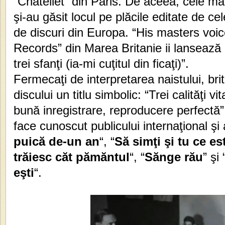
“Chatellet” din Paris. De aceea, cele mai
şi-au găsit locul pe plăcile editate de c
de discuri din Europa. “His masters v
Records” din Marea Britanie ii lansează
trei sfanţi (ia-mi cuţitul din ficaţi)”.
Fermecaţi de interpretarea naistului, bri
discului un titlu simbolic: “Trei calităţi v
bună inregistrare, reproducere perfectă”
face cunoscut publicului internaţional şi
puică de-un an
“, “
Să simţi şi tu ce e
trăiesc căt pămăntul
“, “
Sănge rău
” şi 
eşti
“.