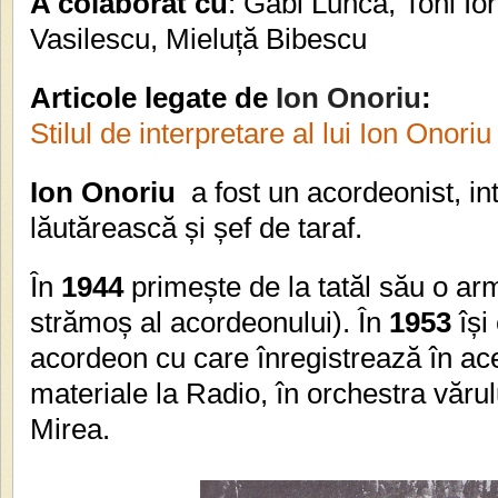
A colaborat cu
: Gabi Lunca, Toni Io
Vasilescu, Mieluță Bibescu
Articole legate de
Ion Onoriu
:
Stilul de interpretare al lui Ion Onoriu
Ion Onoriu
a fost un acordeonist, in
lăutărească și șef de taraf.
În
1944
primește de la tatăl său o ar
strămoș al acordeonului). În
1953
își
acordeon cu care înregistrează în ac
materiale la Radio, în orchestra văru
Mirea.