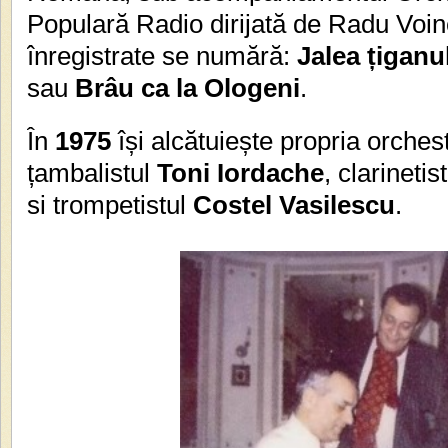
Populară Radio dirijată de Radu Voine
înregistrate se numără:
Jalea țiganu
sau
Brâu ca la Ologeni
.
În
1975
își alcătuiește propria orche
țambalistul
Toni Iordache
, clarinetis
si
trompetistul
Costel Vasilescu
.