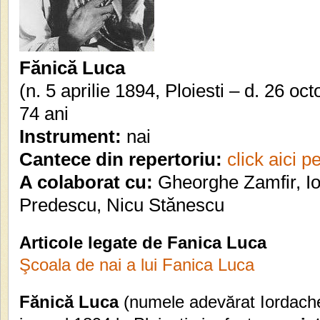
Fănică Luca
(n. 5 aprilie 1894, Ploiesti – d. 26 o
74 ani
Instrument:
nai
Cantece din repertoriu:
click aici p
A colaborat cu:
Gheorghe Zamfir, Io
Predescu, Nicu Stănescu
Articole legate de Fanica Luca
Şcoala de nai a lui Fanica Luca
Fănică Luca
(numele adevărat Iordache