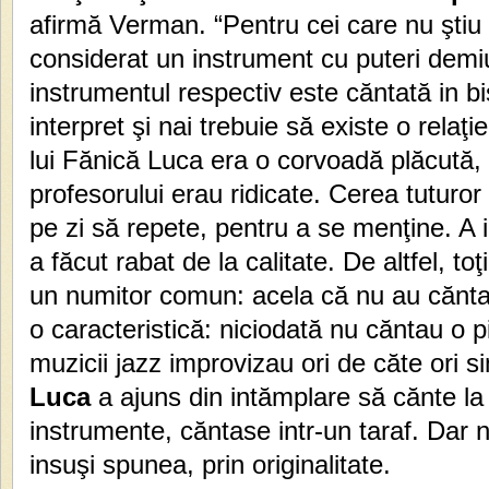
afirmă Verman. “Pentru cei care nu ştiu 
considerat un instrument cu puteri demi
instrumentul respectiv este căntată in bi
interpret şi nai trebuie să existe o relaţi
lui Fănică Luca era o corvoadă plăcută, 
profesorului erau ridicate. Cerea tuturor 
pe zi să repete, pentru a se menţine. A i
a făcut rabat de la calitate. De altfel, toţ
un numitor comun: acela că nu au căntat
o caracteristică: niciodată nu căntau o pi
muzicii jazz improvizau ori de căte ori 
Luca
a ajuns din intămplare să cănte la 
instrumente, căntase intr-un taraf. Dar 
insuşi spunea, prin originalitate.