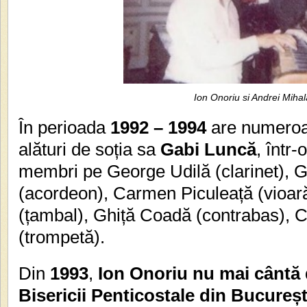
Ion Onoriu si Andrei Miha
În perioada
1992 – 1994
are numeroase
alături de soția sa
Gabi Luncă
, într-
membri pe George Udilă (clarinet),
(acordeon), Carmen Piculeață (vioar
(țambal), Ghiță Coadă (contrabas), C
(trompetă).
Din
1993
,
Ion Onoriu nu mai cântă d
Bisericii Penticostale din Bucureșt