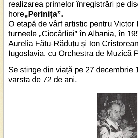
realizarea primelor înregistrări pe di
hore
„Perinița”.
O etapă de vârf artistic pentru Victo
turneele „Ciocârliei” în Albania, în 
Aurelia Fătu-Răduțu și Ion Cristorean
Iugoslavia, cu Orchestra de Muzică 
Se stinge din viață pe 27 decembrie 1
varsta de 72 de ani.