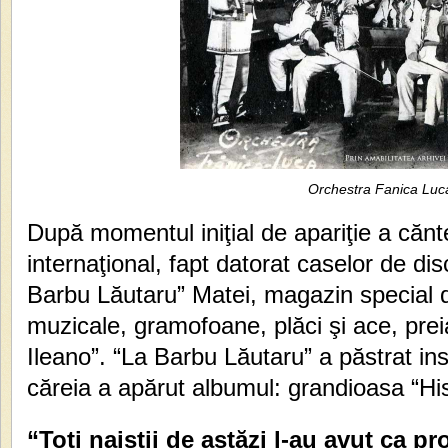
Orchestra Fanica Luc
După momentul iniţial de apariţie a cănt
internaţional, fapt datorat caselor de dis
Barbu Lăutaru” Matei, magazin special d
muzicale, gramofoane, plăci şi ace, prei
Ileano”. “La Barbu Lăutaru” a păstrat 
căreia a apărut albumul: grandioasa “Hi
“Toţi naiştii de astăzi l-au avut ca 