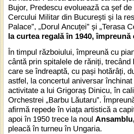
Bujor, Predescu evoluează ca șef de 
Cercului Militar din București și la r
Palace”, „Dorul Ancuței” și „Terasa C
la curtea regală în 1940, împreun
În timpul războiului, împreună cu pia
cântă prin spitalele de răniți, trecân
care se îndreaptă, cu pași hotărâți, du
astfel, la concertul aniversar închinat
activitate a lui Grigoraș Dinicu, în cali
Orchestrei „Barbu Lăutaru”. Împreun
afirmă repede în viața artistică a cap
apoi în 1950 trece la noul
Ansamblu,
pleacă în turneu în Ungaria.