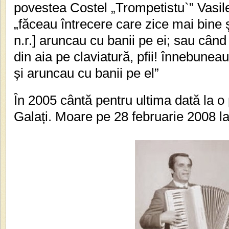
povestea Costel „Trompetistu`” Vasiles
„făceau întrecere care zice mai bine și 
n.r.] aruncau cu banii pe ei; sau cân
din aia pe claviatură, pfii! înnebuneau
și aruncau cu banii pe el”
În 2005 cântă pentru ultima dată la o 
Galați. Moare pe 28 februarie 2008 la