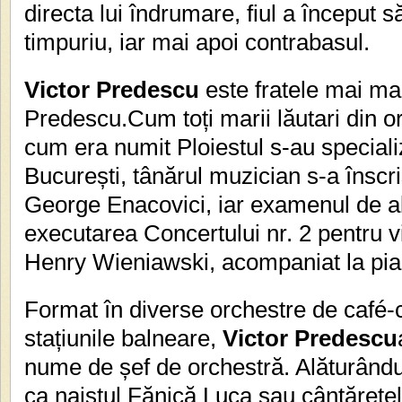
directa lui îndrumare, fiul a început s
timpuriu, iar mai apoi contrabasul.
Victor Predescu
este fratele mai ma
Predescu.Cum toți marii lăutari din o
cum era numit Ploiestul s-au speciali
București, tânărul muzician s-a înscri
George Enacovici, iar examenul de ab
executarea Concertului nr. 2 pentru v
Henry Wieniawski, acompaniat la pia
Format în diverse orchestre de café-c
stațiunile balneare,
Victor Predescu
nume de șef de orchestră. Alăturând
ca naistul Fănică Luca sau cântărețel