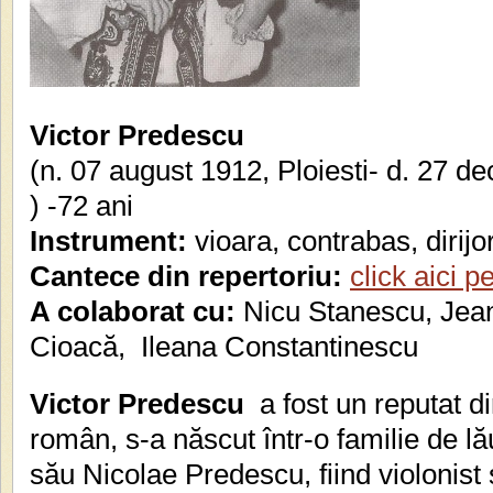
Victor Predescu
(n. 07 august 1912, Ploiesti- d. 27 d
) -72 ani
Instrument:
vioara, contrabas, dirijo
Cantece din repertoriu:
click aici p
A colaborat cu:
Nicu Stanescu, Jea
Cioacă, Ileana Constantinescu
Victor Predescu
a fost un reputat dir
român, s-a născut într-o familie de lăut
său Nicolae Predescu, fiind violonist 