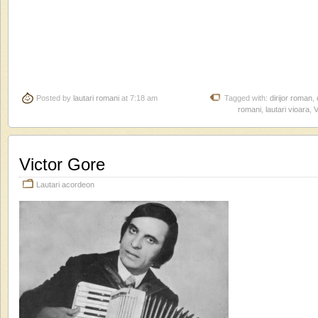
Posted by
lautari romani
at 7:18 am
Tagged with:
dirijor roman
,
romani
,
lautari vioara
,
V
Victor Gore
Lautari acordeon