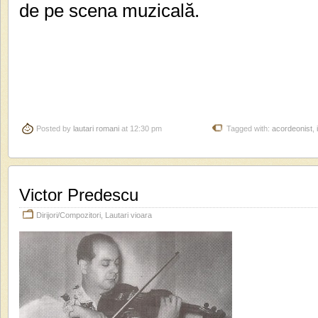
de pe scena muzicală.
Posted by
lautari romani
at 12:30 pm
Tagged with:
acordeonist
,
Victor Predescu
Dirijori/Compozitori
,
Lautari vioara