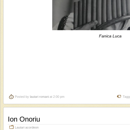
Fanica Luca
Posted by
lautari romani
at 2:00 pm
Tagg
Ion Onoriu
Lautari acordeon