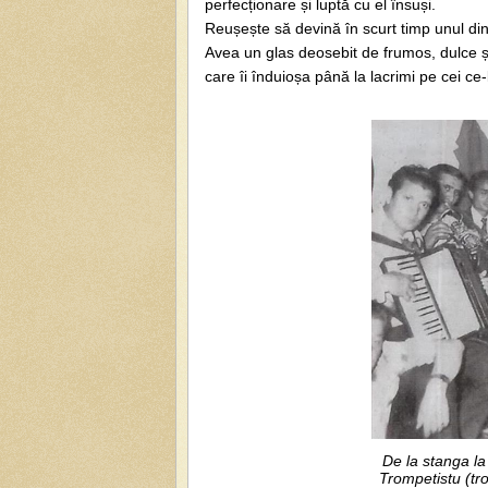
perfecționare și luptă cu el însuși.
Reușește să devină în scurt timp unul din 
Avea un glas deosebit de frumos, dulce și
care îi înduioșa până la lacrimi pe cei ce-
De la stanga la
Trompetistu (tr