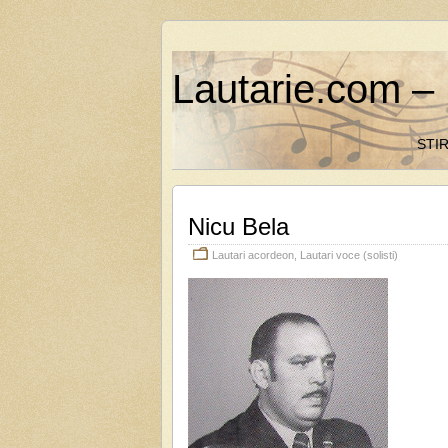
Lautarie.com – 
STIR
Nicu Bela
Lautari acordeon
,
Lautari voce (solisti)