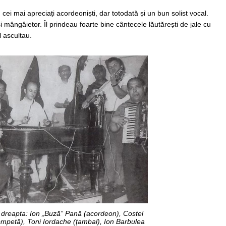
cei mai apreciați acordeoniști, dar totodată și un bun solist vocal.
 mângâietor. Îl prindeau foarte bine cântecele lăutărești de jale cu
l ascultau.
 dreapta: Ion „Buză” Pană (acordeon), Costel
ompetă), Toni Iordache (țambal), Ion Barbulea