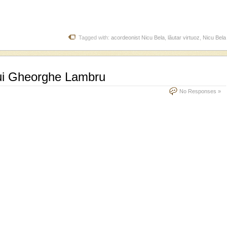
Tagged with:
acordeonist Nicu Bela
,
lăutar virtuoz
,
Nicu Bela
 lui Gheorghe Lambru
No Responses »