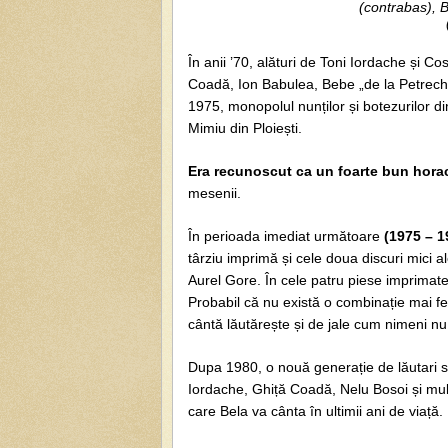
(contrabas),
În anii ’70, alături de Toni Iordache și C
Coadă, Ion Babulea, Bebe „de la Petrechi
1975, monopolul nunților și botezurilor din
Mimiu din Ploiești.
Era recunoscut ca un foarte bun hora
mesenii.
În perioada imediat următoare
(1975 – 1
târziu imprimă și cele doua discuri mici ale
Aurel Gore. În cele patru piese imprimate
Probabil că nu există o combinație mai fer
cântă lăutărește și de jale cum nimeni nu
Dupa 1980, o nouă generație de lăutari s
Iordache, Ghiță Coadă, Nelu Bosoi și mul
care Bela va cânta în ultimii ani de viață.