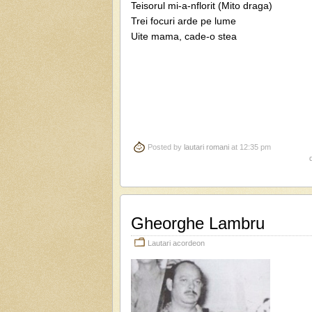
Teisorul mi-a-nflorit (Mito draga)
Trei focuri arde pe lume
Uite mama, cade-o stea
Posted by
lautari romani
at 12:35 pm
Gheorghe Lambru
Lautari acordeon