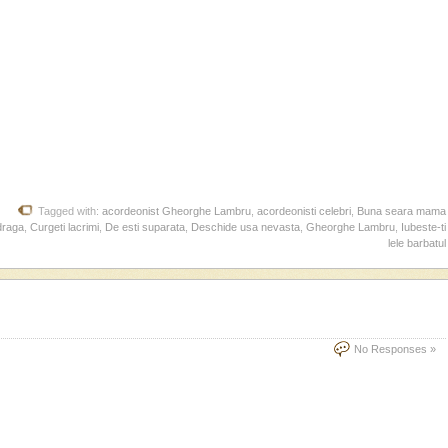
Tagged with:
acordeonist Gheorghe Lambru
,
acordeonisti celebri
,
Buna seara mama
draga
,
Curgeti lacrimi
,
De esti suparata
,
Deschide usa nevasta
,
Gheorghe Lambru
,
Iubeste-ti
lele barbatul
No Responses »