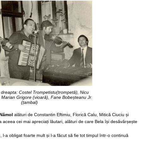
a dreapta: Costel Trompetistu(trompetă), Nicu
 Marian Grigore (vioară), Fane Bobeșteanu Jr.
(țambal)
n Nămol
alături de Constantin Eftimiu, Florică Calu, Mitică Ciuciu și
aceea cei mai apreciați lăutari, alături de care Bela își desăvârșește
 l-a obligat foarte mult și l-a făcut să fie tot timpul într-o continuă