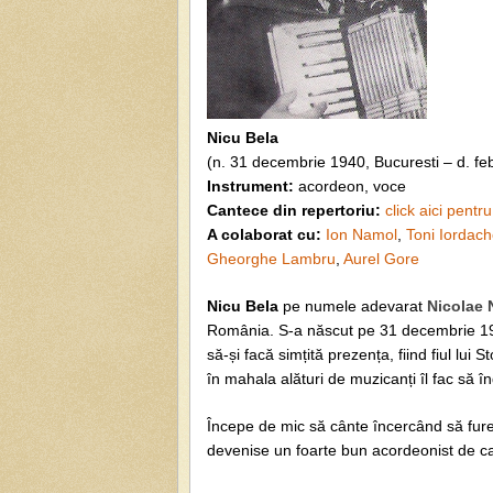
Nicu Bela
(n. 31 decembrie 1940, Bucuresti – d. fe
Instrument:
acordeon, voce
Cantece din repertoriu:
click aici pentr
A colaborat cu:
Ion Namol
,
Toni Iordac
Gheorghe Lambru
,
Aurel Gore
Nicu Bela
pe numele adevarat
Nicolae 
România. S-a născut pe 31 decembrie 1940
să-și facă simțită prezența, fiind fiul lui 
în mahala alături de muzicanți îl fac să 
Începe de mic să cânte încercând să fure 
devenise un foarte bun acordeonist de ca