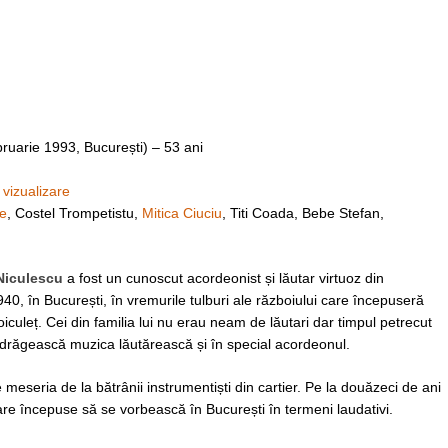
bruarie 1993, București) – 53 ani
u vizualizare
he
, Costel Trompetistu,
Mitica Ciuciu
, Titi Coada, Bebe Stefan,
Niculescu
a fost un cunoscut acordeonist și lăutar virtuoz din
, în București, în vremurile tulburi ale războiului care începuseră
Stoiculeț. Cei din familia lui nu erau neam de lăutari dar timpul petrecut
îndrăgească muzica lăutărească și în special acordeonul.
meseria de la bătrânii instrumentiști din cartier. Pe la douăzeci de ani
re începuse să se vorbească în București în termeni laudativi.