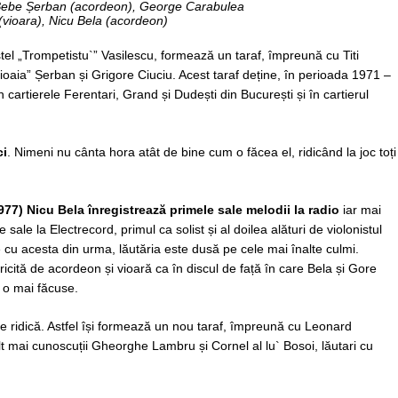
 Bebe Șerban (acordeon), George Carabulea
(vioara), Nicu Bela (acordeon)
ostel „Trompetistu`” Vasilescu, formează un taraf, împreună cu Titi
oaia” Șerban și Grigore Ciuciu. Acest taraf deține, în perioada 1971 –
 cartierele Ferentari, Grand și Dudești din București și în cartierul
ci
. Nimeni nu cânta hora atât de bine cum o făcea el, ridicând la joc toți
977)
Nicu Bela
înregistrează primele sale melodii la radio
iar mai
 sale la Electrecord, primul ca solist și al doilea alături de violonistul
 cu acesta din urma, lăutăria este dusă pe cele mai înalte culmi.
icită de acordeon și vioară ca în discul de față în care Bela și Gore
 o mai făcuse.
e ridică. Astfel își formează un nou taraf, împreună cu Leonard
t mai cunoscuții Gheorghe Lambru și Cornel al lu` Bosoi, lăutari cu