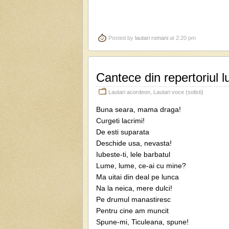
Posted by
lautari romani
at 2:20 pm
Cantece din repertoriul
Lautari acordeon
,
Lautari voce (solisti)
Buna seara, mama draga!
Curgeti lacrimi!
De esti suparata
Deschide usa, nevasta!
Iubeste-ti, lele barbatul
Lume, lume, ce-ai cu mine?
Ma uitai din deal pe lunca
Na la neica, mere dulci!
Pe drumul manastiresc
Pentru cine am muncit
Spune-mi, Ticuleana, spune!