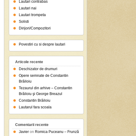
Lautari contrabas
Lautari nai
Lautari trompeta
Solisti
Dirijori/Compozitori
Povestiri cu si despre lautari
Articole recente
Deschizator de drumuri
Opere semnate de Constantin
Brăiloiu
Tezaurul din arhive – Constantin
Brăiloiu şi George Breazul
Constantin Brăiloiu
Lautarul fara scoala
Comentarii recente
Javier
on
Romica Puceanu – Frunză