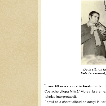
De la stânga l
Bela (acordeon),
În anii ’60 este cooptat în
taraful lui Io
Costache „Hopa Mitică” Florea, la vremea 
tehnica interpretativă.
Faptul că a cântat alături de acești lăutari,