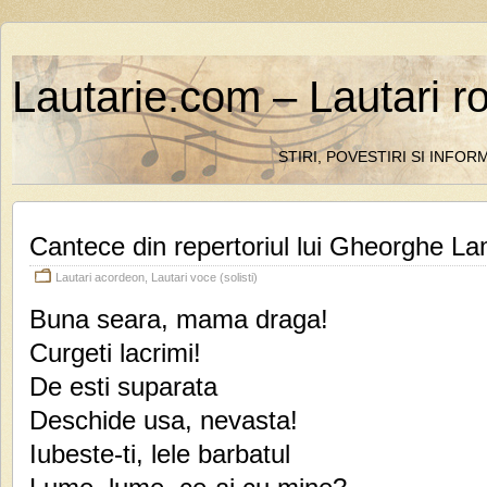
Lautarie.com – Lautari r
STIRI, POVESTIRI SI INFO
Cantece din repertoriul lui Gheorghe L
Lautari acordeon
,
Lautari voce (solisti)
Buna seara, mama draga!
Curgeti lacrimi!
De esti suparata
Deschide usa, nevasta!
Iubeste-ti, lele barbatul