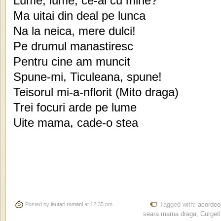
Lume, lume, ce-ai cu mine?
Ma uitai din deal pe lunca
Na la neica, mere dulci!
Pe drumul manastiresc
Pentru cine am muncit
Spune-mi, Ticuleana, spune!
Teisorul mi-a-nflorit (Mito draga)
Trei focuri arde pe lume
Uite mama, cade-o stea
Posted by
lautari romani
at 12:35 pm
Tagged with:
acordeo
seara mama draga
,
Curgeti