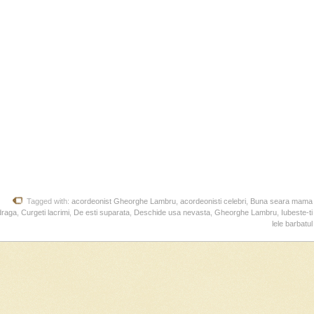
Tagged with:
acordeonist Gheorghe Lambru
,
acordeonisti celebri
,
Buna seara mama
draga
,
Curgeti lacrimi
,
De esti suparata
,
Deschide usa nevasta
,
Gheorghe Lambru
,
Iubeste-ti
lele barbatul