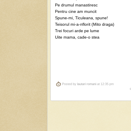
Pe drumul manastiresc
Pentru cine am muncit
Spune-mi, Ticuleana, spune!
Teisorul mi-a-nflorit (Mito draga)
Trei focuri arde pe lume
Uite mama, cade-o stea
Posted by
lautari romani
at 12:35 pm