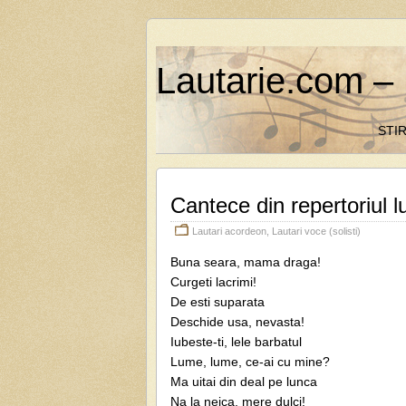
Lautarie.com – 
STIR
Cantece din repertoriul
Lautari acordeon
,
Lautari voce (solisti)
Buna seara, mama draga!
Curgeti lacrimi!
De esti suparata
Deschide usa, nevasta!
Iubeste-ti, lele barbatul
Lume, lume, ce-ai cu mine?
Ma uitai din deal pe lunca
Na la neica, mere dulci!