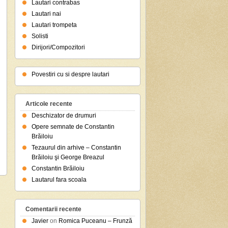
Lautari contrabas
Lautari nai
Lautari trompeta
Solisti
Dirijori/Compozitori
Povestiri cu si despre lautari
Articole recente
Deschizator de drumuri
Opere semnate de Constantin
Brăiloiu
Tezaurul din arhive – Constantin
Brăiloiu şi George Breazul
Constantin Brăiloiu
Lautarul fara scoala
Comentarii recente
Javier
on
Romica Puceanu – Frunză