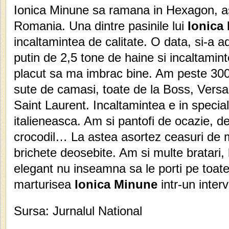
Ionica Minune sa ramana in Hexagon, asa
Romania. Una dintre pasinile lui
Ionica
incaltamintea de calitate. O data, si-a 
putin de 2,5 tone de haine si incaltamin
placut sa ma imbrac bine. Am peste 30
sute de camasi, toate de la Boss, Versa
Saint Laurent. Incaltamintea e in specia
italieneasca. Am si pantofi de ocazie, d
crocodil… La astea asortez ceasuri de 
brichete deosebite. Am si multe bratari, la
elegant nu inseamna sa le porti pe toate
marturisea
Ionica Minune
intr-un interv
Sursa: Jurnalul National