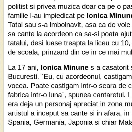
politist si privea muzica doar ca pe o p
familie l-au impiedicat pe
Ionica Minun
Tatal sau s-a imbolnavit, asa ca de voie
sa cante la acordeon ca sa-si poata aju
tatalui, desi luase treapta la liceu cu 10
de scoala, prinzand din ce in ce mai mul
La 17 ani,
Ionica Minune
s-a casatorit 
Bucuresti. `Eu, cu acordeonul, castigam
vocea. Poate castigam intr-o seara de c
fabrica intr-o luna`, spunea cantaretul. 
era deja un personaj apreciat in zona muz
artistul a inceput sa cante si in afara, in
Spania, Germania, Japonia si chiar Mal