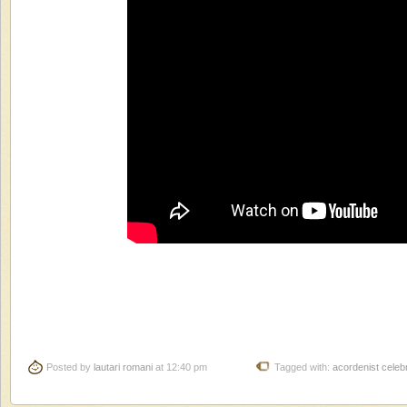
Posted by
lautari romani
at 12:40 pm
Tagged with:
acordenist celeb