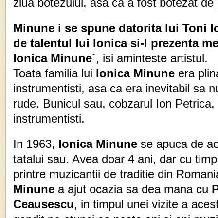
ziua botezului, asa ca a fost botezat de 
Minune i se spune datorita lui Toni I
de talentul lui Ionica si-l prezenta 
Ionica Minune`
, isi aminteste artistul.
Toata familia lui
Ionica Minune
era plin
instrumentisti, asa ca era inevitabil sa nu
rude. Bunicul sau, cobzarul Ion Petrica, a
instrumentisti.
In 1963,
Ionica Minune
se apuca de ac
tatalui sau. Avea doar 4 ani, dar cu tim
printre muzicantii de traditie din Romani
Minune
a ajut ocazia sa dea mana cu
P
Ceausescu
, in timpul unei vizite a acest