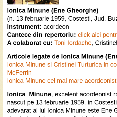
Ionica Minune
(Ene Gheorghe)
(n. 13 februarie 1959, Costesti, Jud. Bu
Instrument:
acordeon
Cantece din repertoriu:
click aici pent
A colaborat cu:
Toni Iordache
, Cristin
Articole legate de
Ionica Minune (En
Ionica Minune si Cristinel Turturica in c
McFerrin
Ionica Minune cel mai mare acordeonis
Ionica Minune
, excelent acordeonist 
nascut pe 13 februarie 1959, in Costest
adevarat al lui Ionica Minune este Ene 