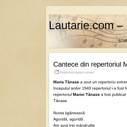
Lautarie.com – 
STIR
Cantece din repertoriul 
Repertoriu lautari romani
Maria Tănase
a avut un repertoriu extre
începutul anilor 1940 repertoriul i-a fos
repertoriul
Mariei Tănase
a fost publica
Tănase.
Nunta țigănească
Aguridă, aguridă
Am avut trei mândrulițe