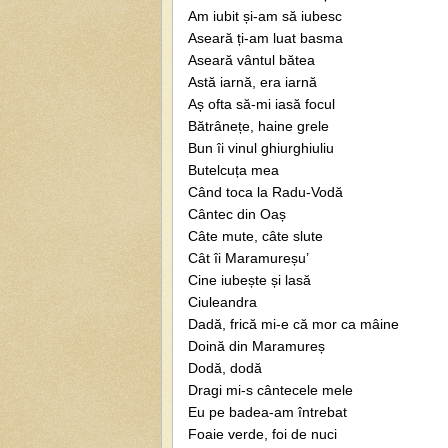
Am iubit și-am să iubesc
Aseară ți-am luat basma
Aseară vântul bătea
Astă iarnă, era iarnă
Aș ofta să-mi iasă focul
Bătrânețe, haine grele
Bun îi vinul ghiurghiuliu
Butelcuța mea
Când toca la Radu-Vodă
Cântec din Oaș
Câte mute, câte slute
Cât îi Maramureșu’
Cine iubește și lasă
Ciuleandra
Dadă, frică mi-e că mor ca mâine
Doină din Maramureș
Dodă, dodă
Dragi mi-s cântecele mele
Eu pe badea-am întrebat
Foaie verde, foi de nuci