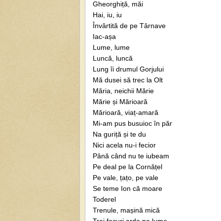
Gheorghiță, măi
Hai, iu, iu
Învârtită de pe Târnave
Iac-așa
Lume, lume
Luncă, luncă
Lung îi drumul Gorjului
Mă dusei să trec la Olt
Măria, neichii Mărie
Mărie și Mărioară
Mărioară, viaț-amară
Mi-am pus busuioc în păr
Na guriță și te du
Nici acela nu-i fecior
Până când nu te iubeam
Pe deal pe la Cornățel
Pe vale, țațo, pe vale
Se teme Ion că moare
Toderel
Trenule, mașină mică
Trei focuri arde pe lume