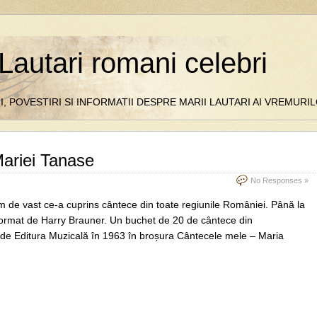
Lautari romani celebri
I, POVESTIRI SI INFORMATII DESPRE MARII LAUTARI AI VREMUR
Mariei Tanase
No Responses »
m de vast ce-a cuprins cântece din toate regiunile României. Până la
t format de Harry Brauner. Un buchet de 20 de cântece din
t de Editura Muzicală în 1963 în broșura Cântecele mele – Maria