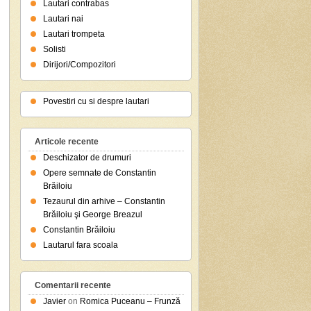
Lautari contrabas
Lautari nai
Lautari trompeta
Solisti
Dirijori/Compozitori
Povestiri cu si despre lautari
Articole recente
Deschizator de drumuri
Opere semnate de Constantin
Brăiloiu
Tezaurul din arhive – Constantin
Brăiloiu şi George Breazul
Constantin Brăiloiu
Lautarul fara scoala
Comentarii recente
Javier
on
Romica Puceanu – Frunză