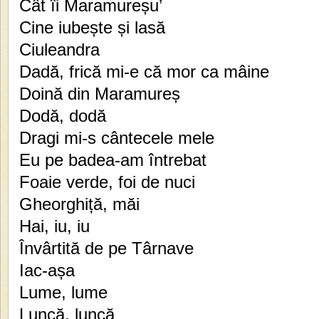
Cât îi Maramureșu’
Cine iubește și lasă
Ciuleandra
Dadă, frică mi-e că mor ca mâine
Doină din Maramureș
Dodă, dodă
Dragi mi-s cântecele mele
Eu pe badea-am întrebat
Foaie verde, foi de nuci
Gheorghiță, măi
Hai, iu, iu
Învârtită de pe Târnave
Iac-așa
Lume, lume
Luncă, luncă