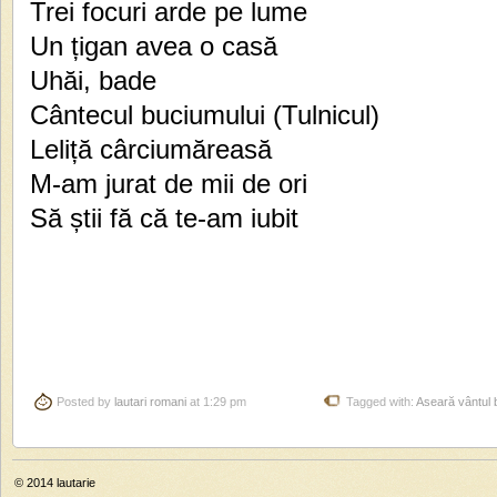
Trei focuri arde pe lume
Un țigan avea o casă
Uhăi, bade
Cântecul buciumului (Tulnicul)
Leliță cârciumăreasă
M-am jurat de mii de ori
Să știi fă că te-am iubit
Posted by
lautari romani
at 1:29 pm
Tagged with:
Aseară vântul 
© 2014
lautarie