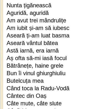
Nunta țigănească
Aguridă, aguridă
Am avut trei mândrulițe
Am iubit și-am să iubesc
Aseară ți-am luat basma
Aseară vântul bătea
Astă iarnă, era iarnă
Aș ofta să-mi iasă focul
Bătrânețe, haine grele
Bun îi vinul ghiurghiuliu
Butelcuța mea
Când toca la Radu-Vodă
Cântec din Oaș
Câte mute, câte slute