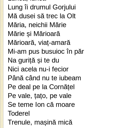
Lung îi drumul Gorjului
Mă dusei să trec la Olt
Măria, neichii Mărie
Mărie și Mărioară
Mărioară, viaț-amară
Mi-am pus busuioc în păr
Na guriță și te du
Nici acela nu-i fecior
Până când nu te iubeam
Pe deal pe la Cornățel
Pe vale, țațo, pe vale
Se teme Ion că moare
Toderel
Trenule, mașină mică