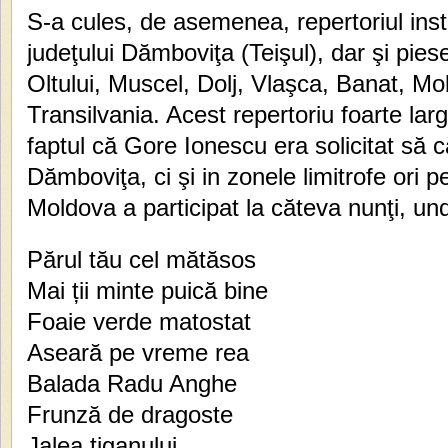
S-a cules, de asemenea, repertoriul inst
judeţului Dămboviţa (Teişul), dar şi pies
Oltului, Muscel, Dolj, Vlaşca, Banat, Mo
Transilvania. Acest repertoriu foarte larg
faptul că Gore Ionescu era solicitat să 
Dămboviţa, ci şi in zonele limitrofe ori p
Moldova a participat la căteva nunţi, und
Părul tău cel mătăsos
Mai ții minte puică bine
Foaie verde matostat
Aseară pe vreme rea
Balada Radu Anghe
Frunză de dragoste
Jalea ţiganului