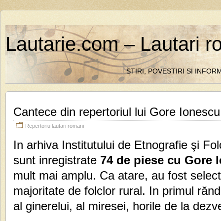
Lautarie.com – Lautari r
STIRI, POVESTIRI SI INFO
Cantece din repertoriul lui Gore Ionescu
Repertoriu lautari romani
In arhiva Institutului de Etnografie şi Fo
sunt inregistrate
74 de piese cu Gore 
mult mai amplu. Ca atare, au fost select
majoritate de folclor rural. In primul rănd
al ginerelui, al miresei, horile de la dezve