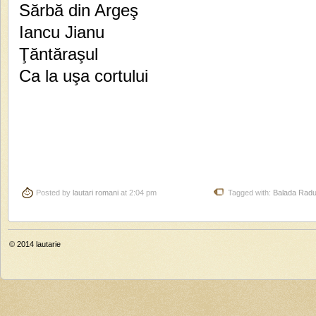
Sărbă din Argeş
Iancu Jianu
Ţăntăraşul
Ca la uşa cortului
Posted by
lautari romani
at 2:04 pm
Tagged with:
Balada Rad
© 2014
lautarie