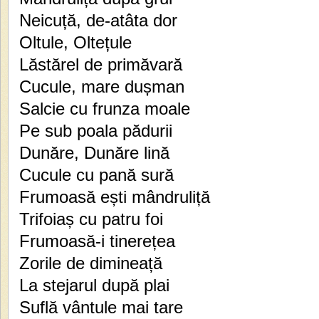
Neicuță, de-atâta dor
Oltule, Oltețule
Lăstărel de primăvară
Cucule, mare dușman
Salcie cu frunza moale
Pe sub poala pădurii
Dunăre, Dunăre lină
Cucule cu pană sură
Frumoasă ești mândruliță
Trifoiaș cu patru foi
Frumoasă-i tinerețea
Zorile de dimineață
La stejarul după plai
Suflă vântule mai tare