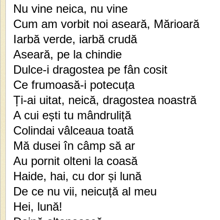
Nu vine neica, nu vine
Cum am vorbit noi aseară, Mărioară
Iarbă verde, iarbă crudă
Aseară, pe la chindie
Dulce-i dragostea pe fân cosit
Ce frumoasă-i potecuța
Ți-ai uitat, neică, dragostea noastră
A cui ești tu mândruliță
Colindai vâlceaua toată
Mă dusei în câmp să ar
Au pornit olteni la coasă
Haide, hai, cu dor și lună
De ce nu vii, neicuță al meu
Hei, lună!