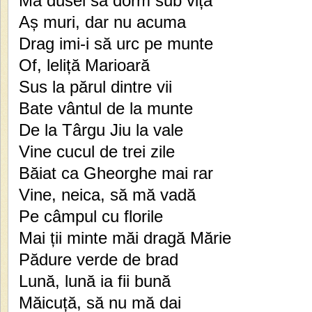
Mă dusei să dorm sub viță
Aș muri, dar nu acuma
Drag imi-i să urc pe munte
Of, leliță Marioară
Sus la părul dintre vii
Bate vântul de la munte
De la Târgu Jiu la vale
Vine cucul de trei zile
Băiat ca Gheorghe mai rar
Vine, neica, să mă vadă
Pe câmpul cu florile
Mai ții minte măi dragă Mărie
Pădure verde de brad
Lună, lună ia fii bună
Măicuță, să nu mă dai