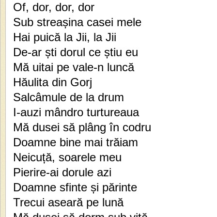
Of, dor, dor, dor
Sub streașina casei mele
Hai puică la Jii, la Jii
De-ar ști dorul ce știu eu
Mă uitai pe vale-n luncă
Hăulita din Gorj
Salcâmule de la drum
I-auzi mândro turtureaua
Mă dusei să plâng în codru
Doamne bine mai trăiam
Neicuță, soarele meu
Pierire-ai dorule azi
Doamne sfinte și părinte
Trecui aseară pe lună