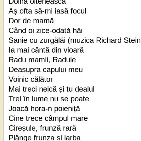
Doină oltenească
Aș ofta să-mi iasă focul
Dor de mamă
Când oi zice-odată hăi
Sanie cu zurgălăi (muzica Richard Stein
Ia mai cântă din vioară
Radu mamii, Radule
Deasupra capului meu
Voinic călător
Mai treci neică și tu dealul
Trei în lume nu se poate
Joacă hora-n poieniță
Cine trece câmpul mare
Cireșule, frunză rară
Plânge frunza și iarba