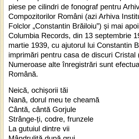
piese pe cilindri de fonograf pentru Arhiv
Compozitorilor Români (azi Arhiva Institu
Folclor „Constantin Brăiloiu”) și mai apo
Columbia Records, din 13 septembrie 19
martie 1939, cu ajutorul lui Constantin B
imprimări pentru casa de discuri Cristal 
Numeroase alte înregistrări sunt efectu
Română.
Neică, ochișorii tăi
Nană, dorul meu te cheamă
Cântă, cântă Gorjule
Strânge-ți, codre, frunzele
La gutuiul dintre vii
Mândruliță după grui