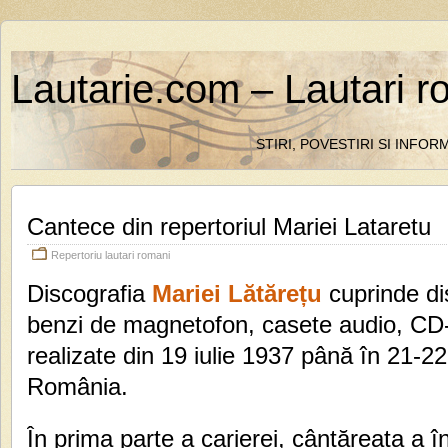
Lautarie.com – Lautari r
STIRI, POVESTIRI SI INFO
Cantece din repertoriul Mariei Lataretu
Repertoriu lautari romani
Discografia
Mariei Lătărețu
cuprinde di
benzi de magnetofon, casete audio, CD-ur
realizate din 19 iulie 1937 până în 21-2
România.
În prima parte a carierei, cântăreața a în