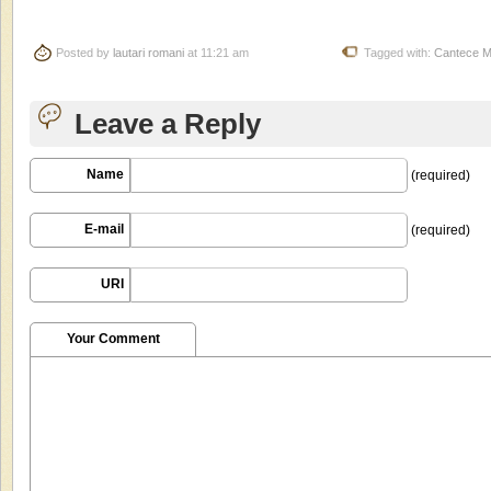
Posted by
lautari romani
at 11:21 am
Tagged with:
Cantece Ma
Leave a Reply
Name
(required)
E-mail
(required)
URI
Your Comment